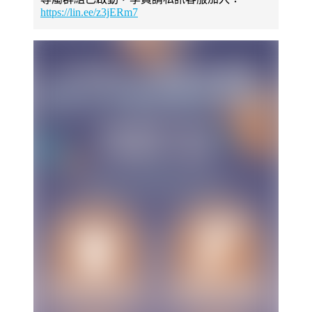
https://lin.ee/z3jERm7