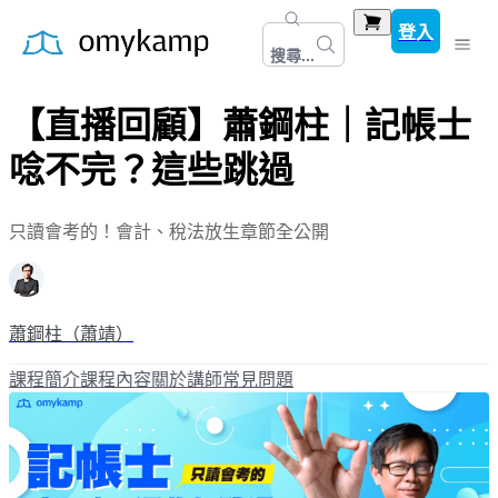
登入
搜尋...
【直播回顧】蕭鋼柱｜記帳士
唸不完？這些跳過
只讀會考的！會計、稅法放生章節全公開
蕭鋼柱（蕭靖）
課程簡介
課程內容
關於講師
常見問題