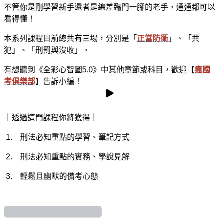
不管你是剛學習新手還者是總差臨門一腳的老手，通通都可以
看得懂！
本系列課程目前總共有三場，分別是「
正當防衛
」、「共
犯」、「刑罰與沒收」，
有想聽到《全彩心智圖
5.0
》中其他章節或科目，歡迎【
瘋國
考俱樂部
】告訴小編！
｜透過這門課程你將獲得｜
預覽影片
預覽影片
1. 刑法必知重點的學習、筆記方式
2. 刑法必知重點的實務、學說見解
3. 輕鬆且幽默的備考心態