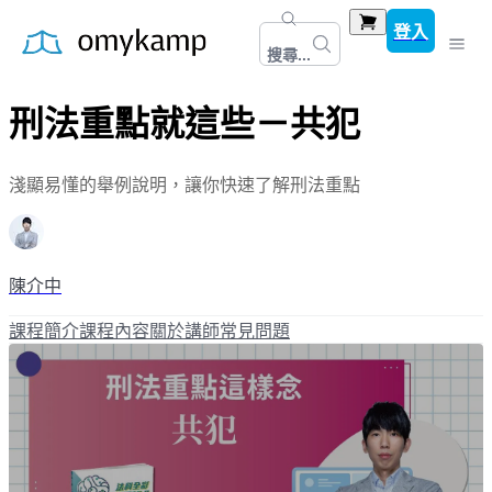
登入
搜尋...
刑法重點就這些－共犯
淺顯易懂的舉例說明，讓你快速了解刑法重點
陳介中
課程簡介
課程內容
關於講師
常見問題