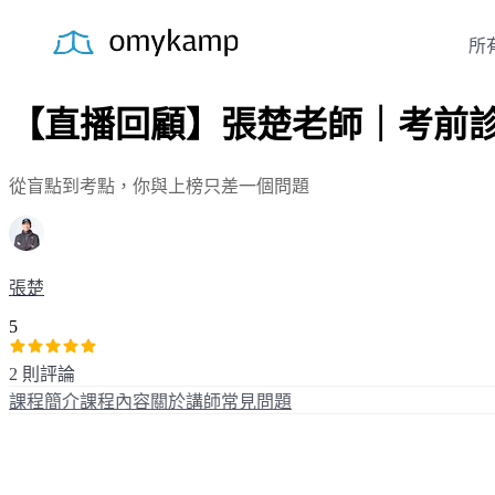
所
【直播回顧】張楚老師｜考前
從盲點到考點，你與上榜只差一個問題
張楚
5
2 則評論
課程簡介
課程內容
關於講師
常見問題