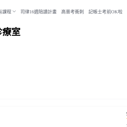
有課程
司律16週陪讀計畫
高普考衝刺
記帳士考前OK啦
診療室