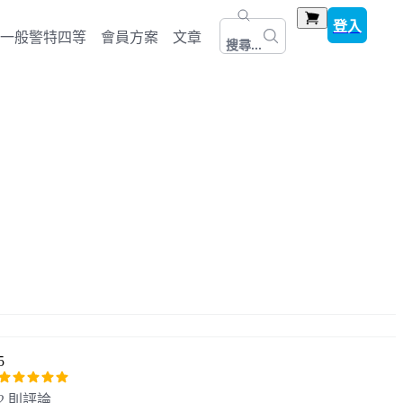
登入
一般警特四等
會員方案
文章
搜尋...
5
2 則評論