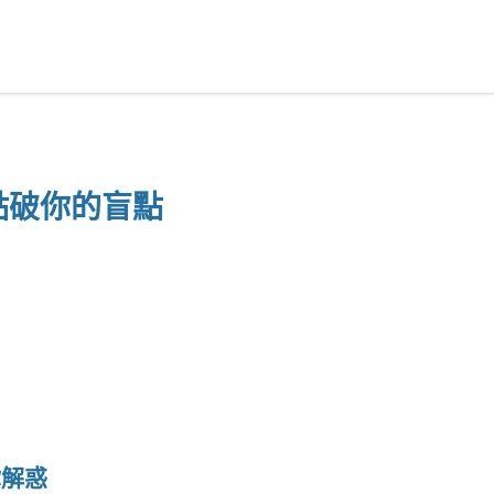
點破你的盲點
你解惑