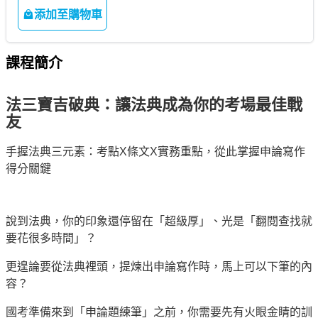
添加至購物車
課程簡介
法三寶吉破典：讓法典成為你的考場最佳戰
友
手握法典三元素：考點
X
條文
X
實務重點，從此掌握申論寫作
得分關鍵
說到法典，你的印象還停留在「超級厚」、光是「翻閱查找就
要花很多時間」？
更遑論要從法典裡頭，提煉出申論寫作時，馬上可以下筆的內
容？
國考準備來到「申論題練筆」之前，你需要先有火眼金睛的訓