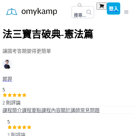
登入
搜尋...
法三寶吉破典-憲法篇
讓國考答題變得更簡單
郭羿
5
2 則評論
課程簡介
課程要點
課程內容
關於講師
常見問題
5
2 則評論