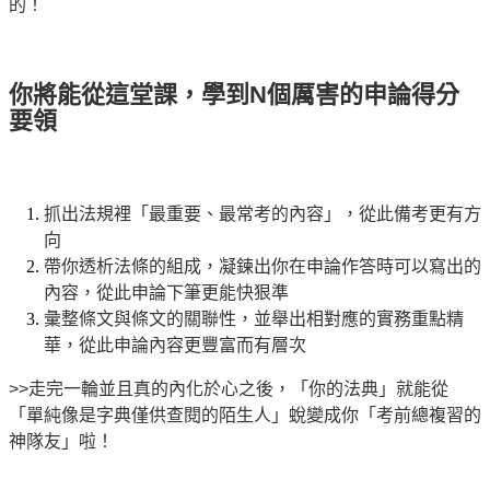
的！
你將能從這堂課，學到
N
個厲害的申論得分
要領
抓出法規裡「最重要、最常考的內容」，從此備考更有方
向
帶你透析法條的組成，凝鍊出你在申論作答時可以寫出的
內容，從此申論下筆更能快狠準
彙整條文與條文的關聯性，並舉出相對應的實務重點精
華，從此申論內容更豐富而有層次
>>
走完一輪並且真的內化於心之後，「你的法典」就能從
「單純像是字典僅供查閱的陌生人」蛻變成你「考前總複習的
神隊友」啦！