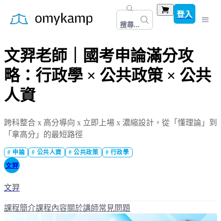
登入
搜尋...
文羿老師｜國考申論滿分攻
略：行政學 × 公共政策 × 公共
人資
跨科整合 x 高分導向 x 立即上場 x 濃縮設計，從「懂理論」到
「拿高分」的最短路徑
#
申論
#
公共人資
#
公共政策
#
行政學
文羿
文羿
課程簡介
課程內容
關於講師
常見問題