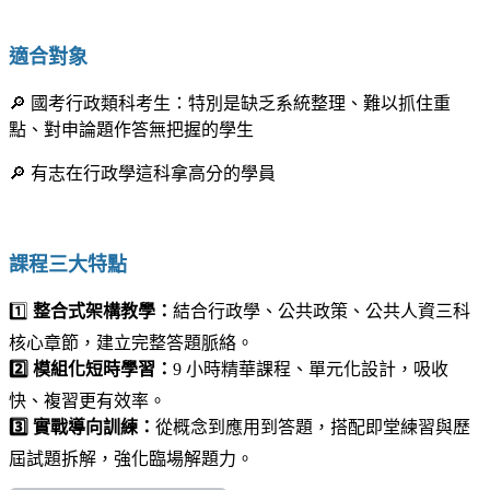
｜
適合對象
🔎
國考行政類科考生：特別是缺乏系統整理、難以抓住重
點、對申論題作答無把握的學生
🔎
有志在行政學這科拿高分的學員
｜
課程三大特點
1️⃣
整合式架構教學：
結合行政學、公共政策、公共人資三科
核心章節，建立完整答題脈絡。
2️⃣ 模組化短時學習：
9 小時精華課程、單元化設計，吸收
快、複習更有效率。
3️⃣ 實戰導向訓練：
從概念到應用到答題，搭配即堂練習與歷
屆試題拆解，強化臨場解題力。