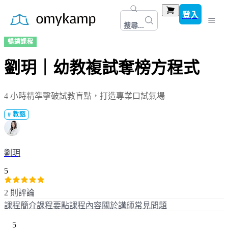
登入
搜尋...
暢銷課程
劉玥｜幼教複試奪榜方程式
4 小時精準擊破試教盲點，打造專業口試氣場
#
教甄
劉玥
5
2 則評論
課程簡介
課程要點
課程內容
關於講師
常見問題
5