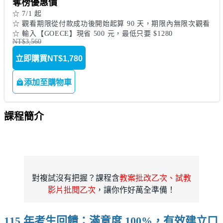
奪榜優惠價
☆ 7/1 起

☆ 觀看期限從付款成功後開始起算 90 天，期限內無限次觀看

☆ 輸入【GOECE】現省 500 元，最低只要 $1280
NT$3,560
立即購買
NT$1,780
添加至購物車
課程簡介
對複試沒有把握？課程含
教案批改乙次、試教
影片批閱乙次
，讓你作好萬全準備！
115 年考生回饋：滿意度 100%，有效建立口