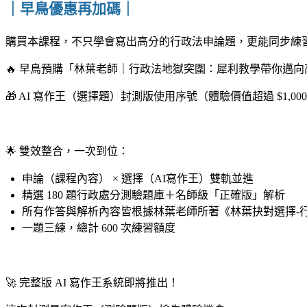
｜早鳥優惠再加碼｜
購買本課程，不只學會寫出高分的行政法申論題，更能同步練習貼
🔥 早鳥預購「
林葉老師｜行政法地獄突圍：犀利教學帶你邁向高
🎁 AI 寫作王（選擇題）封測版使用序號（體驗價值超過 $1,00
｜
🌟 雙效整合，一次到位：
申論（課程內容） × 選擇（AI寫作王）雙軌並進
精選 180 題行政處分
測驗
題庫＋名師級「正確版」解析
所有作答與解析內容皆根據林葉老師所著《
林葉抉對選擇-
一題三練，總計 600 次練習額度
｜
🚀 完整版 AI 寫作王系統即將推出！