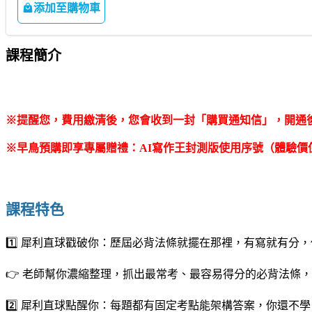
添加至購物車
課程簡介
※提醒您，費用繳清後，您會收到一封「購買通知信」，開通後
※早鳥預購即享專屬贈禮：AI寫作王封測版使用序號（體驗價值超過
｜
課程特色
1️⃣
犀利直球戳破你：歷屆必背法條就擺在那裡，有寫就有分，
👉 老師幫你濃縮整理，抓出最常考、最容易得分的必背法條
2️⃣
犀利直球點醒你：每題都有固定考點能架構答案，你還不學