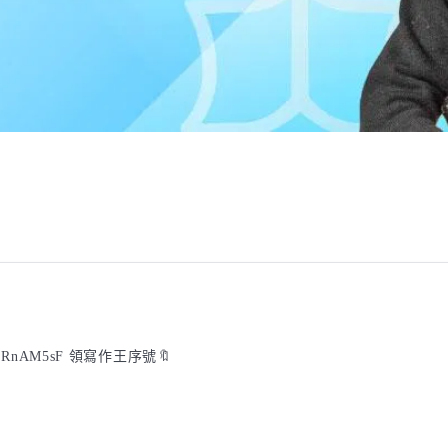
e/RnAM5sF 領寫作王序號🔖