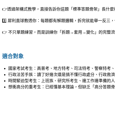
👉透過架構式教學，直接告訴你這題「標準答題骨架」長什麼
3️⃣
犀利直球教透你：每題都有解題邏輯，拆完就能舉一反三，
👉 不只單題練習，而是訓練你「拆題→套用→變化」的完整
｜
適合對象
國家考試考生：高普考、地方特考、司法特考、警察特考、
行政法苦手族：讀了好幾次還是搞不懂行政處分、行政救濟
時間緊迫型考生：上班族、研究所考生、邊工作邊準備的人
想衝高分的重考生：已經懂基本理論，但缺乏「高分答題骨
｜