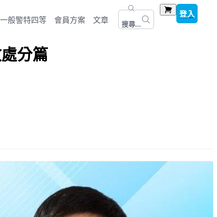
登入
一般警特四等
會員方案
文章
搜尋...
政處分篇