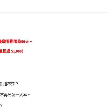
觀看期限為90天。
 $1,000）
你還不背？
，不再死記一大本。
？