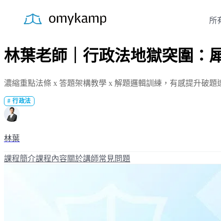
所
林葉老師｜行政法地獄突圍：犀
濃縮重點法條 x 答題架構教學 x 解題邏輯訓練，有感提升破題
#
行政法
林葉
課程簡介
課程內容
關於講師
常見問題