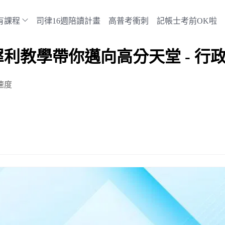
有課程
司律16週陪讀計畫
高普考衝刺
記帳士考前OK啦
利教學帶你邁向高分天堂 - 行
速度