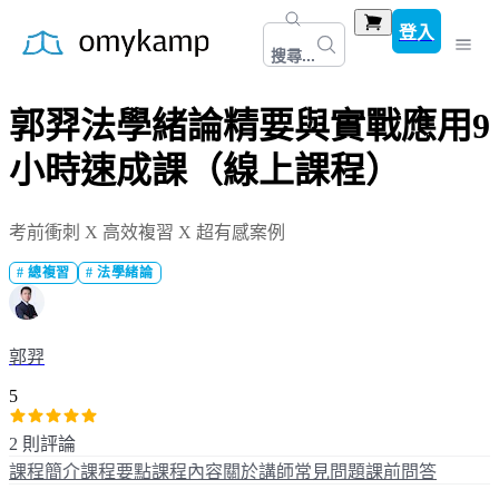
登入
搜尋...
郭羿法學緒論精要與實戰應用9
小時速成課（線上課程）
考前衝刺 X 高效複習 X 超有感案例
#
總複習
#
法學緒論
郭羿
5
2 則評論
課程簡介
課程要點
課程內容
關於講師
常見問題
課前問答