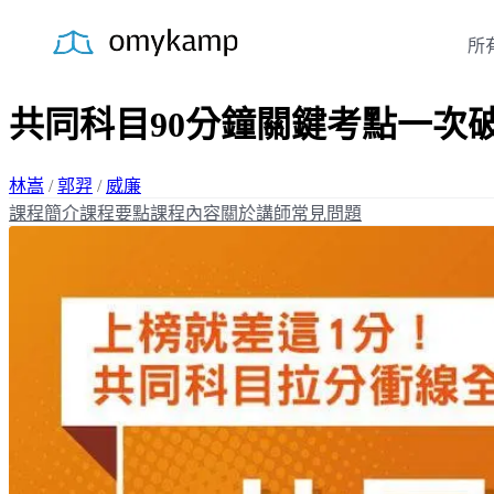
所
共同科目90分鐘關鍵考點一次
林嵩
/
郭羿
/
威廉
課程簡介
課程要點
課程內容
關於講師
常見問題