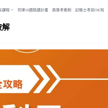
有課程
司律16週陪讀計畫
高普考衝刺
記帳士考前OK啦
破解