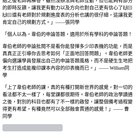
點之後老師再解答，雖然沒辦法與老師互動，但也能夠有部分
的即時反饋，讓我更有動力以及方向也對自己更有信心了🙌🏻
🙌🏻還有老師對於規劃進度表的分析也講的很仔細，這讓我更
肯定自己的規劃方式。」——張同學
「個人以為，韋伯的申論答題，適用於所有學科的申論答題！
韋伯老師的申論批閱不是看你能發揮多少印表機的功能，而是
真真正正引導你去思考如何「正面地回答問題」。韋伯老師更
偏向選讓學員發展出自己的申論答題風格，而不是硬生生地把
考生打造成能複印課本內容的印表機而已。」—— William同
學
「上了韋伯老師的課，真的有種打開新世界的感覺，對一切的
看法都不太一樣了，每堂課都很期待。韋伯老師的政治學讀通
之後，對別的科目也都有了不一樣的啟發，讓整個備考過程變
得更有希望，有種竟然可以全部融會貫通的感覺！」—— 曹
同學