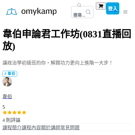
登入
搜尋...
韋伯申論君工作坊(0831直播回
放)
讓政治學初級班的你，解題功力更向上進階一大步！
#
韋伯
韋伯
5
4 則評論
課程簡介
課程內容
關於講師
常見問題