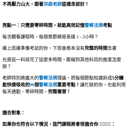
不再壓力山大，跟著
洪森老師
這樣念就好！
亮點一：只需要零碎時間，就能高效記憶
警察法規
考點
每次觀看課程時，每個章節總是長達 1 - 2小時？
邊上班邊準備考試的你，下班後根本沒有
完整的時間
念書
光是這一科就花了這麼多時間，壓縮到其他科目的進度怎麼
辦？
老師特別將龐大的
警察法規
理論，把每個節點知識拆成
5分鐘
能快速吸收的
96
個
警察法規
重要考點！
讓忙碌的你，也能利用
每天通勤、零碎時間，
完整複習！
適合對象：
如果你也符合以下情況，這門課程將會很適合你 🙋‍♀️🙋‍♂️：