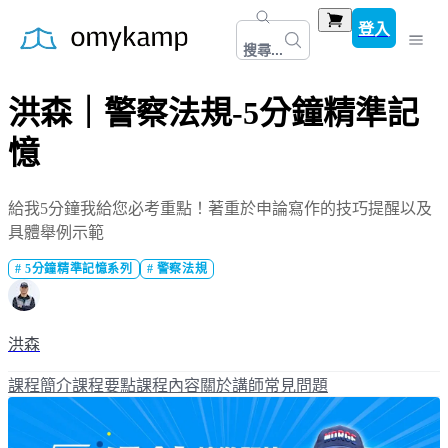
登入
搜尋...
洪森｜警察法規-5分鐘精準記
憶
給我5分鐘我給您必考重點！著重於申論寫作的技巧提醒以及
具體舉例示範
#
5分鐘精準記憶系列
#
警察法規
洪森
課程簡介
課程要點
課程內容
關於講師
常見問題