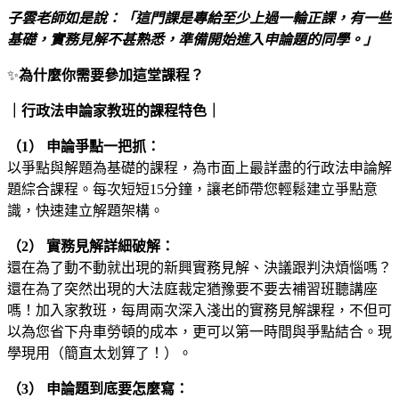
子雲老師如是說：「這門課是專給至少上過一輪正課，有一些
基礎，實務見解不甚熟悉，準備開始進入申論題的同學。」
✨
為什麼你需要參加這堂課程？
｜行政法申論家教班的課程特色｜
（1） 申論爭點一把抓：
以爭點與解題為基礎的課程，為市面上最詳盡的行政法申論解
題綜合課程。每次短短15分鐘，讓老師帶您輕鬆建立爭點意
識，快速建立解題架構。
（2） 實務見解詳細破解：
還在為了動不動就出現的新興實務見解、決議跟判決煩惱嗎？
還在為了突然出現的大法庭裁定猶豫要不要去補習班聽講座
嗎！加入家教班，每周兩次深入淺出的實務見解課程，不但可
以為您省下舟車勞頓的成本，更可以第一時間與爭點結合。現
學現用（簡直太划算了！）。
（3） 申論題到底要怎麼寫：