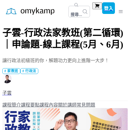
登入
搜尋...
子雲-行政法家教班(第二循環)
｜申論題-線上課程(5月、6月)
讓行政法初級班的你，解題功力更向上進階一大步！
#
家教班
#
行政法
子雲
課程簡介
課程要點
課程內容
關於講師
常見問題