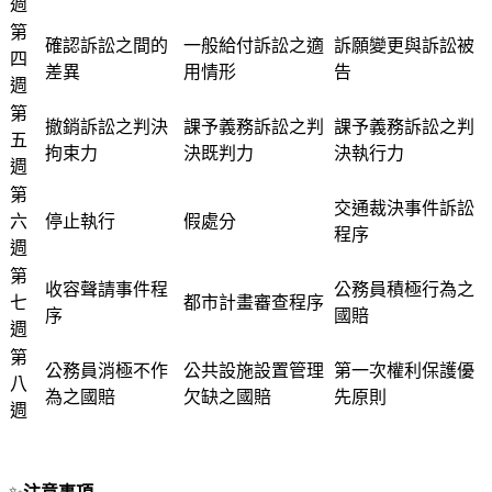
週
第
確認訴訟之間的
一般給付訴訟之適
訴願變更與訴訟被
四
差異
用情形
告
週
第
撤銷訴訟之判決
課予義務訴訟之判
課予義務訴訟之判
五
拘束力
決既判力
決執行力
週
第
交通裁決事件訴訟
六
停止執行
假處分
程序
週
第
收容聲請事件程
公務員積極行為之
七
都市計畫審查程序
序
國賠
週
第
公務員消極不作
公共設施設置管理
第一次權利保護優
八
為之國賠
欠缺之國賠
先原則
週