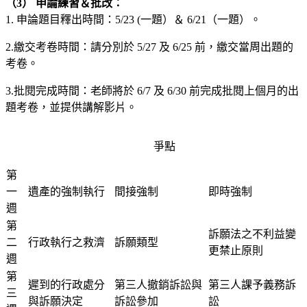
（3） 申論練習＆批改：
1. 申論題目釋出時間：5/23 (一題）＆ 6/21（一題）。
2.繳交考卷時間：請分別於 5/27 及 6/25 前，繳交當周出題的
考卷。
3.批閱完成時間：老師將於 6/7 及
6/30
前完成批閱上個月的出
題考卷，並提供講解影片。
爭點
第
一
遺產的強制執行
間接強制
即時強制
週
第
訴願法之不利益變
二
行政執行之救濟
訴願類型
更禁止原則
週
第
遲到的行政處分
第三人撤銷訴訟與
第三人課予義務訴
三
與訴願決定
訴訟參加
訟