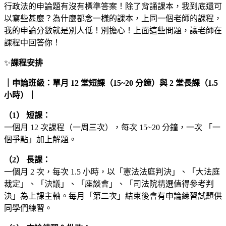
行政法的申論題有沒有標準答案！除了背誦課本，我到底還可
以寫些甚麼？為什麼都念一樣的課本，上同一個老師的課程，
我的申論分數就是別人低！別擔心！上面這些問題，讓老師在
課程中回答你！
✨
課程安排
｜申論班級：單月 12 堂短課（15~20 分鐘）與 2 堂長課（1.5
小時）｜
（1） 短課：
一個月 12 次課程（一周三次），每次 15~20 分鐘，一次 「一
個爭點」加上解題。
（2） 長課：
一個月 2 次，每次 1.5 小時，以「憲法法庭判決」、「大法庭
裁定」、「決議」、「座談會」、「司法院精選值得參考判
決」為上課主軸。每月「第二次」結束後會有申論練習試題供
同學們練習。