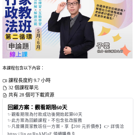
本課程包含以下內容：
課程長度約 9.7 小時
32 個課程單元
共有 28 個可下載資源
回顧方案：觀看期限60天
✨觀看期限為付款成功後開始起算60天

✨此方案為回顧課程，不包含批改服務

✨凡曾購買家教班任一方案，享【200 元折價券】👉 詳情洽 
https://lin.ee/RnAM5sF 領續購券🔖