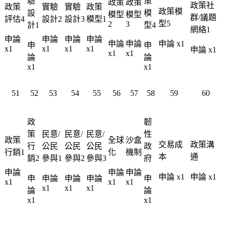
驗
策
政策
政策
政策社
政策
實驗
實驗
政策
政策模
設
模
模型
模型
群/議題
評估4
設計2
設計3
模型1
型5
2
3
計1
型4
網絡
1
申論
申論
申論
申論
申論
申論
申論 x1
申
申
x1
x1
x1
x1
申論 x1
x1
x1
論
論
x1
x1
51
52
53
54
55
56
57
58
59
60
政
韌
策
民意/
民意/
民意/
性
政策
全球
沙盒
交易成
政策溝
行
公民
公民
公民
政
行銷1
化
機制
本
通
銷2
參與1
參與2
參與3
府
申論
申論
申論
申論 x1
申論 x1
申
申論
申論
申論
申
x1
x1
x1
x1
x1
x1
論
論
x1
x1