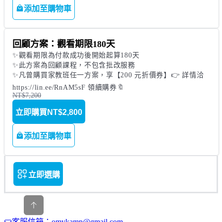
添加至購物車
回顧方案：觀看期限180天
✨觀看期限為付款成功後開始起算180天

✨此方案為回顧課程，不包含批改服務

✨凡曾購買家教班任一方案，享【200 元折價券】👉 詳情洽 
https://lin.ee/RnAM5sF 領續購券🔖
NT$7,200
立即購買
NT$2,800
添加至購物車
立即選購
客服信箱：omykamp@gmail.com