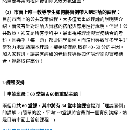
然需要專業的老師帶領你突破分數壁壘！
（2）市面上唯一教導學生如何將實例帶入到理論的課程：
目前市面上的公共政策課程，大多僅著重於理論的說明與介
紹，而沒有針對理論與實務的搭配與應用進行說明。但是！公
共政策，卻又是所有學科中，最重視將理論與實務結合的考
科，且幾乎「每一題」都要同學舉例。而這也導致許多學生非
常努力地記熟課本理論，卻始終僅能 取得 40~50 分的主因。
加入家教班，讓最有經驗的老師教導你如何讓理論與實務結
合，輕鬆取得高分！
✨
課程安排
｜申論班級：60 堂課＆60個重點主題｜
兩個月
共 60 堂課，其中將有 34 堂申論課
會提到「理論實例」
的講解。(簡單的說，平均1~3堂課將會帶到一個實例講解，這
是目前市面上首創課程！)