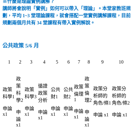
※什麼是理論實例講解？
講師將會說明「實例」如何可以帶入「理論」。本堂家教班規
劃，平均 1~3 堂理論課程，就會搭配一堂實例講解課程，目前
規劃兩個月共有 34 堂課程有帶入實例解說。
公共政策 5/6 月
1
2
3
4
5
6
7
8
9
10
政
政
策
循證
策
政策
政策分
政策分
政策
政策
公共
公共
科
政策
倫
倫理
析師的
析師的
科學1
科學3
財1
財2
1
學2
分析
理2
角色/條1
角色/條2
申論
申論
申論
申論
申論
申
申論
申
x1
x1
x1
x1
申論 x1
申論 x1
x1
x1
論
論
x1
x1