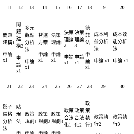
11
12
13
14
15
16
17
18
19
20
問
多元
德
題
決策
決策
成本利
成本效
問題
觀點
替選
決策
菲
建
理論
理論
益分析
能分析
建構1
分析
方案
理論1
法
2
3
構2
法
法
法
申論
申論
申論
申
申論
申論
申
x1
x1
x1
申論 x1
申論 x1
申論
論
x1
x1
論
x1
x1
x1
21
22
23
24
25
26
27
28
29
30
政
影子
貼
政策
政策
策
價格
現
政策
政策
政策
政策執
政策執
合法
合法
執
分析
法
規劃1
規劃2
規劃3
行2
行3
化1
化2
行1
法
申
申論
申論
申論