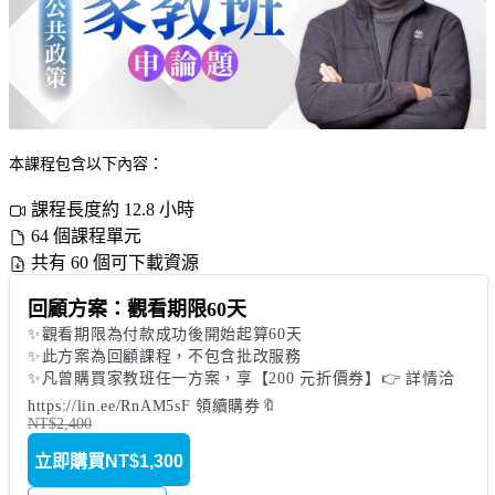
本課程包含以下內容：
課程長度約 12.8 小時
64 個課程單元
共有 60 個可下載資源
回顧方案：觀看期限60天
✨觀看期限為付款成功後開始起算60天

✨此方案為回顧課程，不包含批改服務

✨凡曾購買家教班任一方案，享【200 元折價券】👉 詳情洽 
https://lin.ee/RnAM5sF 領續購券🔖
NT$2,400
立即購買
NT$1,300