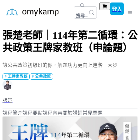
登入
搜尋...
張楚老師｜114年第二循環：公
共政策王牌家教班（申論題）
讓公共政策初級班的你，解題功力更向上進階一大步！
#
王牌家教班
#
公共政策
張楚
課程簡介
課程要點
課程內容
關於講師
常見問題