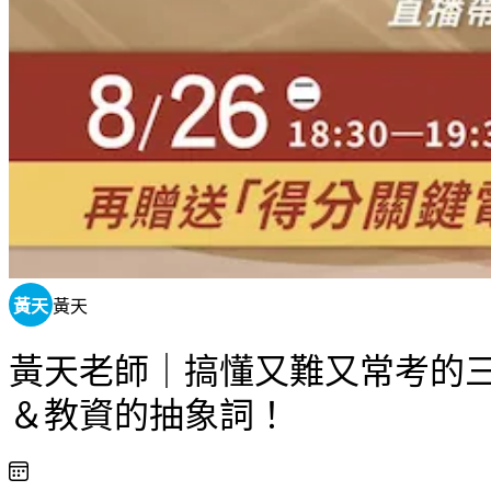
黃天
黃天
黃天老師｜搞懂又難又常考的
＆教資的抽象詞！