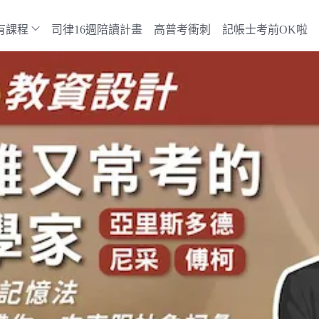
有課程
司律16週陪讀計畫
高普考衝刺
記帳士考前OK啦