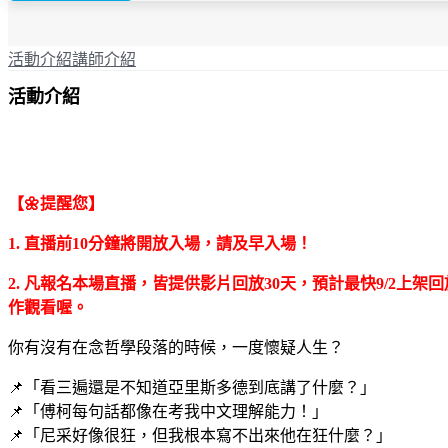
活動介紹
講師介紹
活動介紹
【🌼提醒您】
1. 直播前10分鐘將開放入場，請及早入場！
2. 凡報名本場直播，皆提供影片回放30天，預計最快9/2
作觀看喔。
你有沒有在念哲學段落的時候，一度懷疑人生？
📌「看三遍還是不知道亞里斯多德到底講了什麼？」
📌「傅柯每句話都像在考我中文理解能力！」
📌「尼采好像很狂，但我根本寫不出來他在狂什麼？」