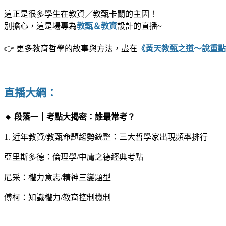
這正是很多學生在教資／教甄卡關的主因！
別擔心，這是場專為
教甄＆教資
設計的直播~
👉 更多教育哲學的故事與方法，盡在
《黃天教甄之道～說重點-教
直播大綱：
🔸 段落一｜考點大揭密：誰最常考？
1. 近年教資/教甄命題趨勢統整：三大哲學家出現頻率排行
亞里斯多德：倫理學/中庸之德經典考點
尼采：權力意志/精神三變題型
傅柯：知識權力/教育控制機制