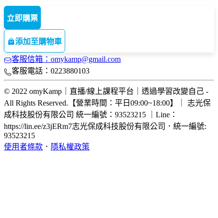
1.個人資料蒐集目的與使用範圍：
立即購票
您所提供之個人資料，將作為本次活動聯繫通知、學習資源提
供、課後回饋與課程相關服務之用。本公司僅在達成上述特定
添加至購物車
目的所必要範圍內使用您的個人資料。
客服信箱：omykamp@gmail.com
客服電話：0223880103
2.為強化學習服務品質及提供後續課程與商品服務，本公司可
© 2022 omyKamp｜直播/線上課程平台｜透過學習改變自己 -
能會將您所報名之課程主題等相關個人資料，提供予本公司關
All Rights Reserved.【營業時間：平日09:00~18:00】｜ 志光保
係企業（如智基科技開發股份有限公司、志光教育科技股份有
成科技股份有限公司 統一編號：93523215 ｜Line：
限公司及其旗下補習班、函授等 ）作為學習協助、聯繫關
https://lin.ee/z3jERm7
志光保成科技股份有限公司
．
統一編號:
懷、資源推薦及行銷推廣用途，惟相關單位均須依法妥善保護
93523215
並限於前述特定目的範圍內使用。
使用者條款
．
隱私權政策
3.您的權利：
您有權依《個人資料保護法》第三條規定，行使以下權利。若
您欲行使上述權利，請透過聯繫方式與我們聯絡。