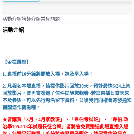
活動介紹
講師介紹
常見問題
活動介紹
【🌼提醒您】
1. 直播前10分鐘將開放入場，請及早入場！
2. 凡報名本場直播，皆提供影片回放30天，預計最快6/24上架
回放影片，會再寄發電子信件提醒您觀看~若您直播日當天來
不及參與，可以先行報名留下資料，日後我們同樣會寄發通知
提醒您作觀看喔。
★曾購買「3月、4月家教班」、「韋伯考試班」、「
韋伯-政
治學105-113年試題長征合輯
」者將會免費贈送此場直播入場
券，
無需另行購買
！系統將寄發電子郵件，請留意信箱訊息