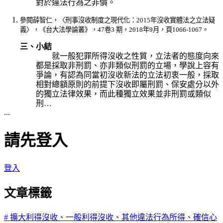
對於違法行為之非價。
參閱薛智仁，〈刑事沒收制度之現代化：2015年沒收實體法之立法疑
義〉，《台大法學論叢》，47卷3 期，2018年9月，頁1066-1067。
三、小結
就一般犯罪所得沒收之性質，立法者的態度向來
都是採取非刑罰、亦非類似刑罰的立場，學說上容有
爭論，有認為同當初沒收新法的立法初衷一般，採取
相對總額原則的前提下沒收即屬刑罰、保安處分以外
的獨立法律效果，而此種獨立效果並非刑罰或類似
刑…
...
請先登入
登入
文章標籤
#
擴大利得沒收、一般利得沒收、其他違法行為所得、確信心