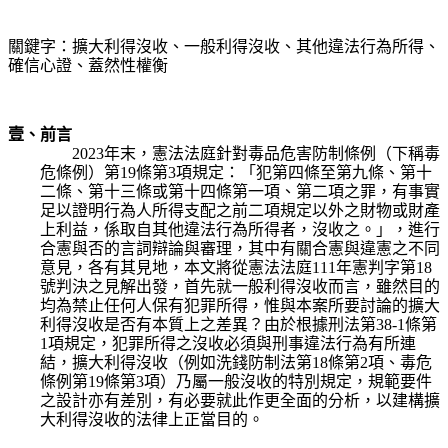
關鍵字：擴大利得沒收、一般利得沒收、其他違法行為所得、
確信心證、蓋然性權衡
壹、前言
2023年末，憲法法庭針對毒品危害防制條例（下稱毒
危條例）第19條第3項規定：「犯第四條至第九條、第十
二條、第十三條或第十四條第一項、第二項之罪，有事實
足以證明行為人所得支配之前二項規定以外之財物或財產
上利益，係取自其他違法行為所得者，沒收之。」，進行
合憲與否的言詞辯論與審理，其中有關合憲與違憲之不同
意見，各有其見地，本文將從憲法法庭111年憲判字第18
號判決之見解出發，首先就一般利得沒收而言，雖然目的
均為禁止任何人保有犯罪所得，惟與本案所要討論的擴大
利得沒收是否有本質上之差異？由於根據刑法第38-1條第
1項規定，犯罪所得之沒收必須與刑事違法行為有所連
結，擴大利得沒收（例如洗錢防制法第18條第2項、毒危
條例第19條第3項）乃屬一般沒收的特別規定，規範要件
之設計亦有差別，有必要就此作更全面的分析，以建構擴
大利得沒收的法律上正當目的。