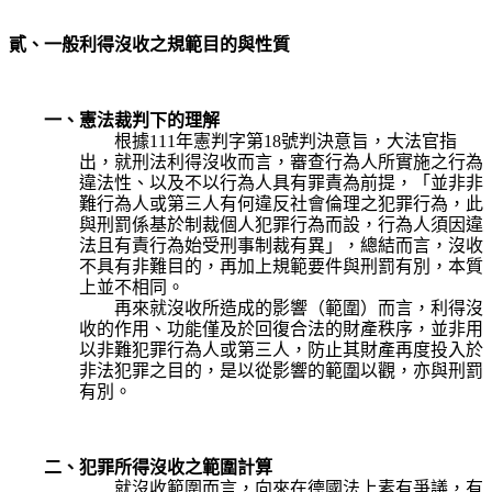
貳、一般利得沒收之規範目的與性質
一、憲法裁判下的理解
根據111年憲判字第18號判決意旨，大法官指
出，就刑法利得沒收而言，審查行為人所實施之行為
違法性、以及不以行為人具有罪責為前提，「並非非
難行為人或第三人有何違反社會倫理之犯罪行為，此
與刑罰係基於制裁個人犯罪行為而設，行為人須因違
法且有責行為始受刑事制裁有異」，總結而言，沒收
不具有非難目的，再加上規範要件與刑罰有別，本質
上並不相同。
再來就沒收所造成的影響（範圍）而言，利得沒
收的作用、功能僅及於回復合法的財產秩序，並非用
以非難犯罪行為人或第三人，防止其財產再度投入於
非法犯罪之目的，是以從影響的範圍以觀，亦與刑罰
有別。
二、犯罪所得沒收之範圍計算
就沒收範圍而言，向來在德國法上素有爭議，有