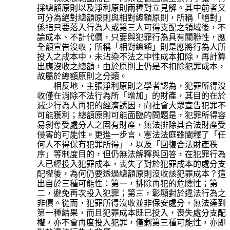
採總額原則以及淨利原則兩種對立見解。其中前者又
可分為絕對總額原則與相對總額原則，所稱「絕對」
係指只要落入行為人或第三人可得支配之領域後，不
論成本、不計代價，只要與犯罪行為具有關聯性，應
全額宣告沒收；所稱「相對總額」則是應將行為人所
投入之成本中，未沾染不法之中性成本扣除，再計算
出應沒收之總額，由於原則上仍是不扣除犯罪成本，
故屬於總額原則之分類。
相反地，主張淨利原則之學者認為，犯罪所得沒
收僅在消除不法行為所「增加」的財產，其目的在於
減少行為人再犯的經濟誘因，向社會大眾宣告犯罪不
可能獲利；總額原則可能面臨的問題是，犯罪所得容
易剝奪受處分人之固有財產，無法排除其合法財產受
侵害的可能性。更進一步言，憲法法庭雖闡釋了「任
何人不得保有犯罪所得」，以及「回復合法財產秩
序」等制度目的，但仍無法解釋與回答，在犯罪行為
人已經投入犯罪成本，喪失了對於犯罪成本的處分支
配權後，為何仍要透過總額原則沒收該犯罪成本？這
出自於三種可能性：第一，排除再犯的危險性；第
二，避免再次投入犯罪；第三，彰顯對於違法行為之
非價。從而，犯罪所得沒收並非保安處分，無法達到
第一種結果，而且犯罪成本既已投入，喪失處分支配
權，亦不會再度投入犯罪，僅剩第三種可能性，亦即