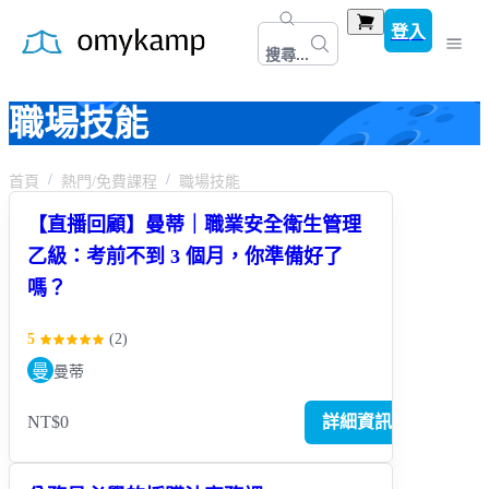
登入
搜尋...
職場技能
首頁
熱門/免費課程
職場技能
【直播回顧】曼蒂｜職業安全衛生管理
乙級：考前不到 3 個月，你準備好了
嗎？
5
(
2
)
曼
曼蒂
NT$0
詳細資訊