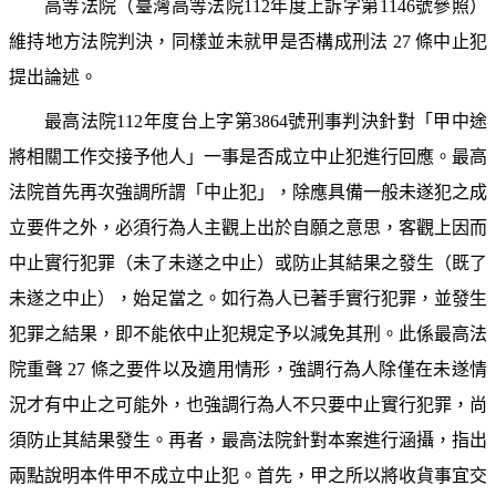
高等法院（臺灣高等法院112年度上訴字第1146號參照）
維持地方法院判決，同樣並未就甲是否構成刑法 27 條中止犯
提出論述。
最高法院112年度台上字第3864號刑事判決針對「甲中途
將相關工作交接予他人」一事是否成立中止犯進行回應。最高
法院首先再次強調所謂「中止犯」，除應具備一般未遂犯之成
立要件之外，必須行為人主觀上出於自願之意思，客觀上因而
中止實行犯罪（未了未遂之中止）或防止其結果之發生（既了
未遂之中止），始足當之。如行為人已著手實行犯罪，並發生
犯罪之結果，即不能依中止犯規定予以減免其刑。此係最高法
院重聲 27 條之要件以及適用情形，強調行為人除僅在未遂情
況才有中止之可能外，也強調行為人不只要中止實行犯罪，尚
須防止其結果發生。再者，最高法院針對本案進行涵攝，指出
兩點說明本件甲不成立中止犯。首先，甲之所以將收貨事宜交