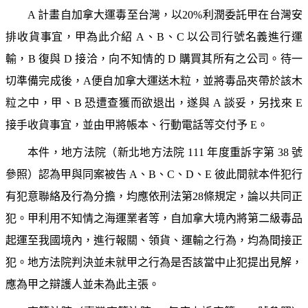
A 計畫自加拿大運毒至台灣，以20%利潤委託甲在台灣安
排收貨事宜，甲為此介紹 A、B、C 以公司行號名義進行運
輸，B 復與 D 接洽，向不知情的 D 購買其所有之公司。待一
切準備完成後，A便自加拿大運送木粒，並將毒品夾帶於該木
粒之中，甲、B 恐遭查獲而欲退出，遂與 A 談妥，另找來 E 
接手收貨事宜，並由甲將帳本、行動電話等交付予 E。
本件，地方法院（新北地方法院 111 年度重訴字第 38 號
參照）認為甲與同案被告 A、B、C、D、E 彼此間就本件犯行
有犯意聯絡及行為分擔，均應依刑法第28條規定，論以共同正
犯。甲利用不知情之海運業者等，自加拿大境內將第二級毒品
起運至我國境內，進行報關、領貨、運輸之行為，均為間接正
犯。地方法院判決並未就甲之行為是否該當中止犯提出見解，
應為甲之辯護人並未為此主張。