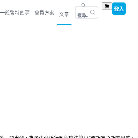
登入
一般警特四等
會員方案
文章
搜尋...