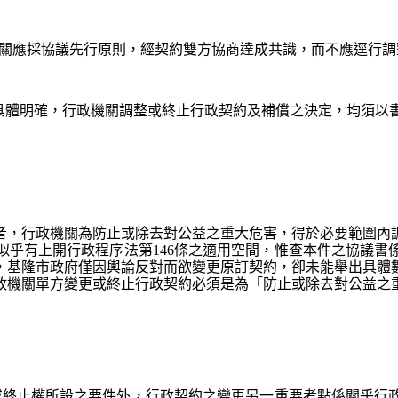
政機關應採協議先行原則，經契約雙方協商達成共識，而不應逕行
關係之具體明確，行政機關調整或終止行政契約及補償之決定，均須
民者，行政機關為防止或除去對公益之重大危害，得於必要範圍
似乎有上開行政程序法第146條之適用空間，惟查本件之協議書
之，基隆市政府僅因輿論反對而欲變更原訂契約，卻未能舉出具
行政機關單方變更或終止行政契約必須是為「防止或除去對公益
整或終止權所設之要件外，行政契約之變更另一重要考點係關乎行