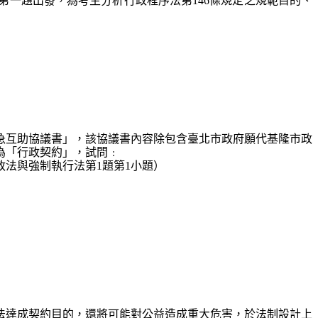
第一題出發，為考生分析行政程序法第146條規定之規範目的、
急互助協議書」，該協議書內容除包含臺北市政府願代基隆市政
為「行政契約」，試問﹕
法與強制執行法第1題第1小題）
法達成契約目的，還將可能對公益造成重大危害，於法制設計上