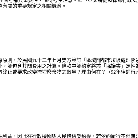
國考卻具重要性，值得考生注意。以下本文將從92律師行政法
整有關的重要規定之相關概念。
惠原則，於民國九十二年七月雙方簽訂「區域間都市垃圾處理緊
外，並包含其間費用之計算。條款中並約定將該「協議書」定性
終止或要求改變掩埋廢棄物之數量？理由何在？（92年律師行政
共利益，因此在行政機關與人民締結契約後，若依約履行不但無