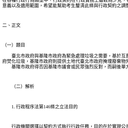
在各種行政行為類型中，行政契約在行政實務上雖較為少見，在
意義以及適用範圍，希望能幫助考生釐清此條與行政契約之調
二、正文
（一）題目
臺北市政府與基隆市政府為緊急處理垃圾之需要，基於互
府焚化垃圾，基隆市政府則提供土地代臺北市政府掩埋廢棄物
基隆市政府得否因基隆市議會或民眾強烈反對，而嗣後單方
（二）解析
1. 行政程序法第146條之立法目的
行政機關選擇以契約方式執行行政任務，目的在於實現公