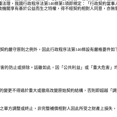
法理，我國行政程序法第146條第1項即規定：「行政契約當
政機關享有基於公益而生之特權，得不經契約相對人同意，亦無
是契約嚴守原則之例外，因此行政程序法第146條設有嚴格要件如
微危害的防止或排除。話雖如此，因「公共利益」或「重大危害
內容的變更不得過於重大或徹底改變原始契約結構，否則即超越「
政契約之單方調整或終止，非完整補償相對人因此所受之財產上損