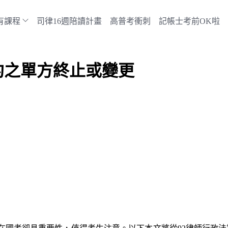
有課程
司律16週陪讀計畫
高普考衝刺
記帳士考前OK啦
約之單方終止或變更