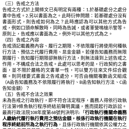
（三）告戒之方法
告戒之方式於上開條文已有明定有兩種：1.於基礎處分之處分
書中告戒。2.另以書面為之。此時衍伸問題：若基礎處分沒有
書面形式，則告戒如何為之？此時應認為可以其他方式為告
戒，例如口頭命解散時，同時為告誡，或者軍營鳴槍示警等。
原則上，告戒應以書面為之，例外可以其他方式為之。
（四）告戒之內容
告戒須記載義務內容、履行之期限、不依限履行將使用何種執
行方法、預估之代履行費用、怠金金額。若僅告知義務而無限
期履行、告知履行期限卻無執行方法，則無法達到上述告戒之
作用，不構成合法之告戒。此處可以思考的是，行政契約之書
面，並不限於嚴格的文書單一性，可以雙方往來文件綜合觀
察。則同樣要式書面之告戒處分，可否由機關複數函文組成
（A函告知義務及不依限履行將執行、B函告知執行方法、C函
告知金額）？
（五）告戒不合法之效果
未為告戒之行政執行，即不符合法定程序，義務人得依行政執
行法第9條魚執行程序終結前聲明異議，進而提起行政訴訟。
最高行政法院108年度第68號判決明示:「
行政執行機關命義務
人繳納代履行執行費用之預估金額，核係行政執行機關在執行
程序終結前所為之執行行為
，且係行政執行機關依其公權力之