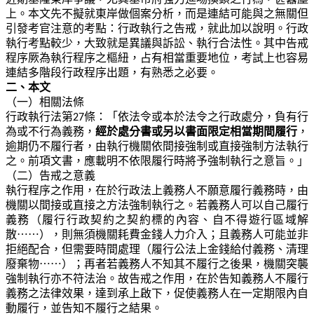
上。本文先不擬就東岸做個案分析，而是連結可能與之無關但
引發考官注意的考點：行政執行之告戒，就此加以說明。行政
執行考點較少，大致就是異議與訴訟、執行合法性。其中告戒
程序厥為執行程序之樞紐，占有相當重要地位，考試上也容易
連結多階段行政程序出題，有熟悉之必要。
二、本文
（一）相關法條
行政執行法第27條：「依法令或本於法令之行政處分，負有行
為或不行為義務，
經於處分書或另以書面限定相當期間履行
，
逾期仍不履行者，由執行機關依間接強制或直接強制方法執行
之。前項文書，應載明不依限履行時將予強制執行之意旨。」
（二）告戒之意義
執行程序之作用，在於行政法上義務人不願意履行義務時，由
機關以間接或直接之方法強制執行之。若義務人可以自己履行
義務（履行行政契約之契約標的內容、自不得遊行區域解
⋯⋯
散
），則無須機關耗費金錢人力介入；且義務人可能並非
拒絕配合，但需要時間處理（履行公法上金錢給付義務、清理
⋯⋯
廢棄物
）；再者若義務人不知其不履行之後果，機關突襲
強制執行亦不符法治。故告戒之作用，在於告知義務人不履行
義務之法律效果，達到承上啟下，促使義務人在一定期限內自
動履行，並告知不履行之結果。