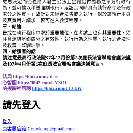
意思決定而使義務人發生公法上金錢給付義務之單方行政行
為，並可據以移送強制執行，足認其同時具有執行命令及行政
處分之性質。」故針對未經合法告戒之執行，對於該執行本身
及其費用之請求，皆可進入救濟程序。
三、結論
告戒在執行程序中處於重要地位，在考試上也有其重要性，須
注意連結基礎處分之有效性、執行行為之性質、執行之合法性
及救濟，整體理解。
四、給讀者的話
請注意最高行政法院97年12月份第3次庭長法官聯席會議決議
及107年4月份第1次庭長法官聯席會議決議意旨。
法典 
https://lihi2.com/v5Lie 
心智圖 
https://lihi2.com/UYSOU
函授課程諮詢 
https://lihi2.com/UL6kW
請先登入
登入
客服信箱：omykamp@gmail.com