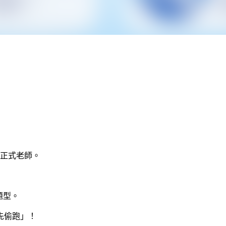
正式老師
。
題型
。
先偷跑」！