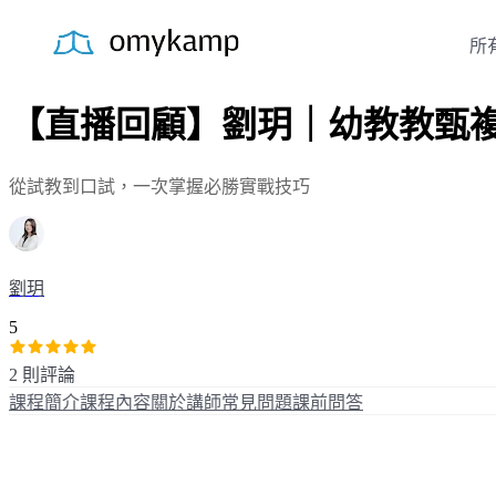
所
【直播回顧】劉玥｜幼教教甄
從試教到口試，一次掌握必勝實戰技巧
劉玥
5
2 則評論
課程簡介
課程內容
關於講師
常見問題
課前問答