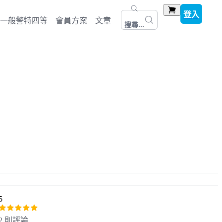
登入
一般警特四等
會員方案
文章
搜尋...
5
2 則評論