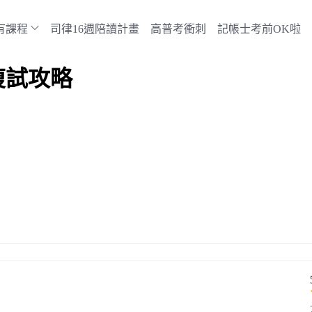
有課程
司律16週陪讀計畫
高普考衝刺
記帳士考前OK啦
複試攻略