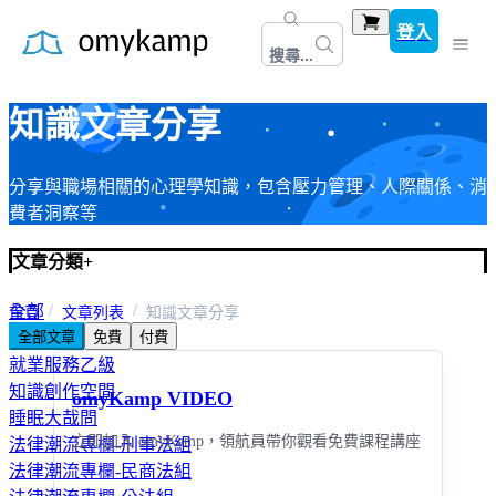
登入
搜尋...
知識文章分享
分享與職場相關的心理學知識，包含壓力管理、人際關係、消
費者洞察等
文章分類
+
全部
首頁
文章列表
知識文章分享
全部文章
免費
付費
知識文章分享
就業服務乙級
知識創作空間
omyKamp VIDEO
睡眠大哉問
立即加入 omyKamp，領航員帶你觀看免費課程講座
法律潮流專欄-刑事法組
法律潮流專欄-民商法組