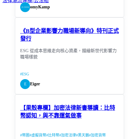
法律潮流專欄-公法組
omyKamp
《B型企業影響力職場新導向》特刊正式
發行
ESG 從成本思維走向核心資產，描繪新世代影響力
職場樣貌
#
ESG
Eiger
E
【果殼專欄】加密法律新書導讀：比特
幣認知，與不靠運氣做事
#
幣圈
#
虛擬貨幣
#
比特幣
#
加密法律
#
黑天鵝
#
加密貨幣