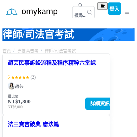
登入
搜尋...
律師/司法官考試
首頁
專技高普考
律師/司法官考試
趙芸民事訴訟流程及程序精粹六堂課
5
(
3
)
趙芸
優惠價
NT$1,800
詳細資訊
NT$6,000
法三寶吉破典-憲法篇