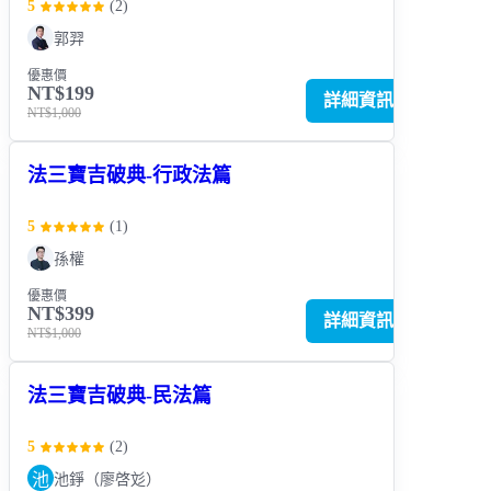
5
(
2
)
郭羿
優惠價
NT$199
詳細資訊
NT$1,000
法三寶吉破典-行政法篇
5
(
1
)
孫權
優惠價
NT$399
詳細資訊
NT$1,000
法三寶吉破典-民法篇
5
(
2
)
池
池錚（廖啓彣）