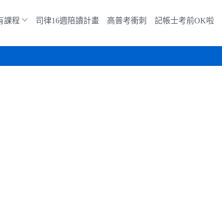
有課程
司律16週陪讀計畫
高普考衝刺
記帳士考前OK啦