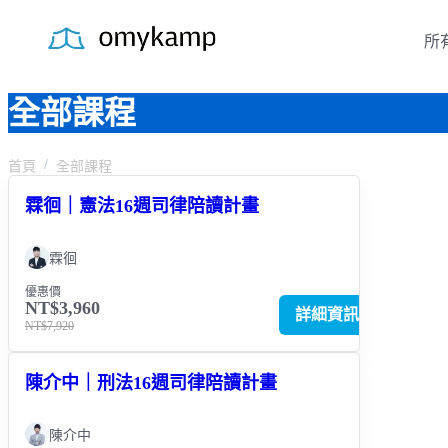
所
全部課程
首頁
全部課程
霖徊｜憲法16週司律陪讀計畫
霖徊
優惠價
NT$3,960
詳細資訊
NT$7,920
陳介中｜刑法16週司律陪讀計畫
陳介中