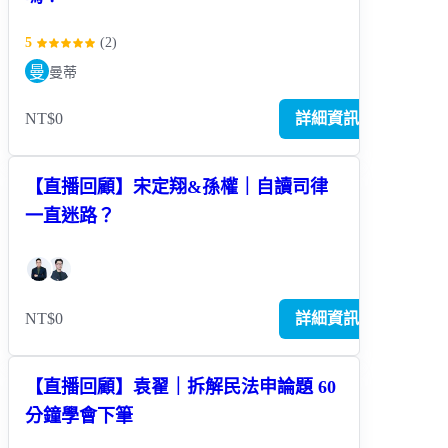
5
(
2
)
曼
曼蒂
NT$0
詳細資訊
【直播回顧】宋定翔&孫權｜自讀司律
一直迷路？
NT$0
詳細資訊
【直播回顧】袁翟｜拆解民法申論題 60
分鐘學會下筆