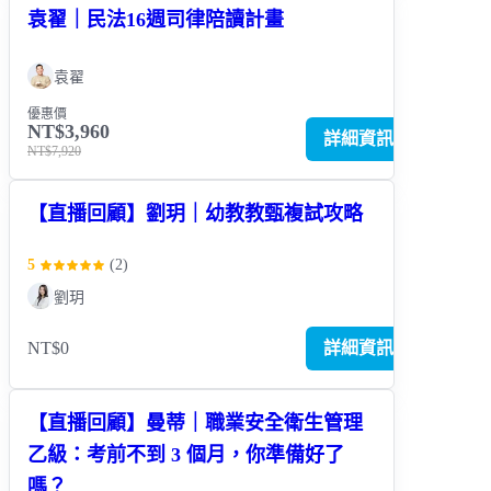
袁翟｜民法16週司律陪讀計畫
袁翟
優惠價
NT$3,960
詳細資訊
NT$7,920
【直播回顧】劉玥｜幼教教甄複試攻略
5
(
2
)
劉玥
NT$0
詳細資訊
【直播回顧】曼蒂｜職業安全衛生管理
乙級：考前不到 3 個月，你準備好了
嗎？