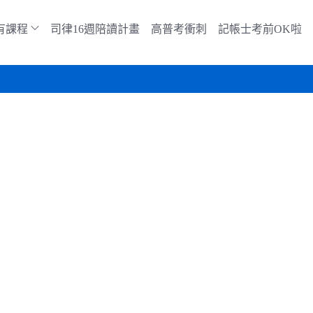
有課程
司律16週陪讀計畫
高普考衝刺
記帳士考前OK啦