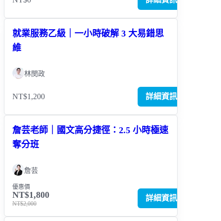
就業服務乙級｜一小時破解 3 大易錯思
維
林閔政
NT$1,200
詳細資訊
詹芸老師｜國文高分捷徑：2.5 小時極速
奪分班
詹芸
優惠價
NT$1,800
詳細資訊
NT$2,000