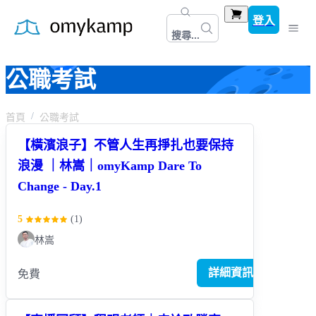
登入
搜尋...
公職考試
首頁
公職考試
【橫濱浪子】不管人生再掙扎也要保持
浪漫 ｜林嵩｜omyKamp Dare To
Change - Day.1
5
(
1
)
林嵩
詳細資訊
免費