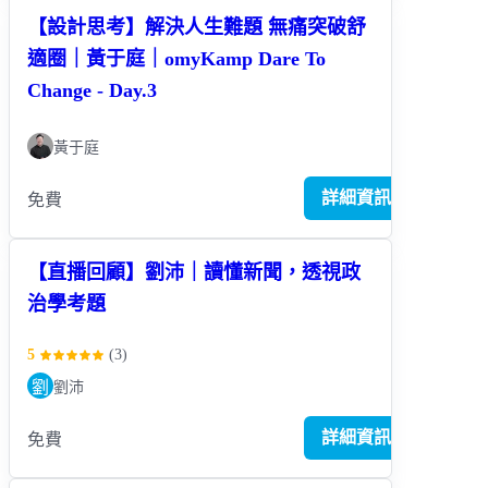
【設計思考】解決人生難題 無痛突破舒
適圈｜黃于庭｜omyKamp Dare To
Change - Day.3
黃于庭
詳細資訊
免費
【直播回顧】劉沛｜讀懂新聞，透視政
治學考題
5
(
3
)
劉
劉沛
詳細資訊
免費