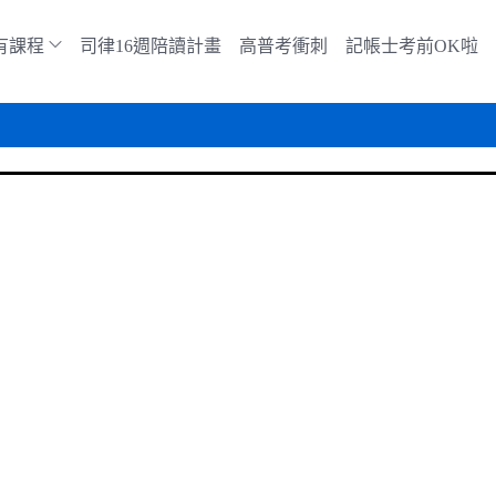
有課程
司律16週陪讀計畫
高普考衝刺
記帳士考前OK啦