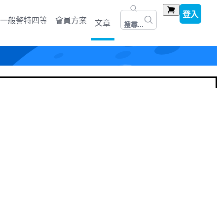
登入
一般警特四等
會員方案
文章
搜尋...