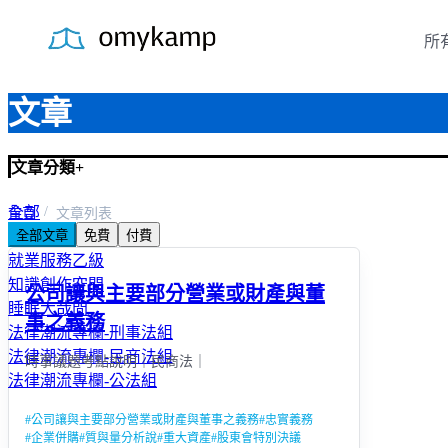
所
文章
文章分類
+
全部
首頁
文章列表
全部文章
免費
付費
知識文章分享
就業服務乙級
知識創作空間
公司讓與主要部分營業或財產與董
睡眠大哉問
事之義務
法律潮流專欄-刑事法組
法律潮流專欄-民商法組
時事議題考點說明｜民商法｜
法律潮流專欄-公法組
#
公司讓與主要部分營業或財產與董事之義務
#
忠實義務
#
企業併購
#
質與量分析說
#
重大資產
#
股東會特別決議