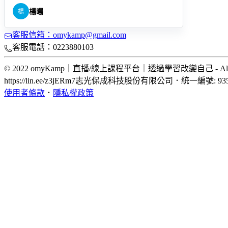
楊
楊暘
客服信箱：omykamp@gmail.com
客服電話：0223880103
© 2022 omyKamp｜直播/線上課程平台｜透過學習改變自己 - All 
https://lin.ee/z3jERm7
志光保成科技股份有限公司
．
統一編號: 935
使用者條款
．
隱私權政策