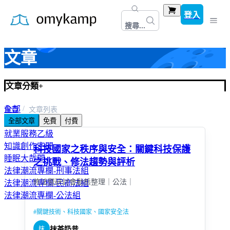
登入
搜尋...
文章
文章分類
+
全部
首頁
文章列表
全部文章
免費
付費
知識文章分享
就業服務乙級
知識創作空間
科技國家之秩序與安全：關鍵科技保護
睡眠大哉問
之挑戰、修法趨勢與評析
法律潮流專欄-刑事法組
修法暨研討會動態整理｜公法｜
法律潮流專欄-民商法組
法律潮流專欄-公法組
#
關鍵技術、科技國家、國家安全法
抹
抹茶奶昔